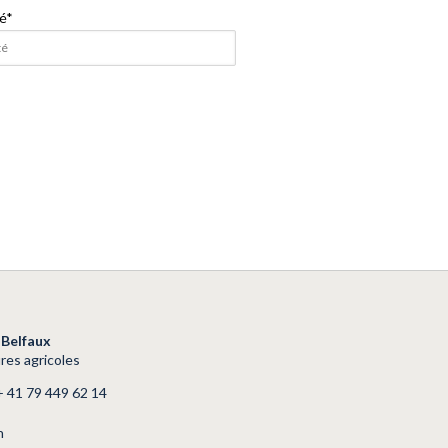
é
*
Belfaux
res agricoles
+ 41 79 449 62 14
h