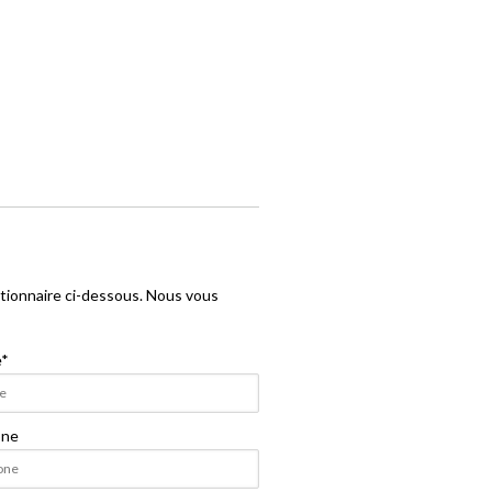
stionnaire ci-dessous. Nous vous
e
*
one